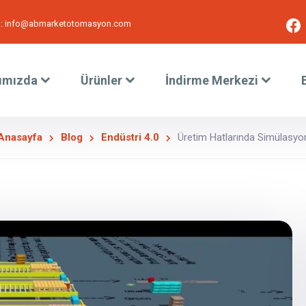
:
info@abmarketotomasyon.com
ımızda
Ürünler
İndirme Merkezi
Anasayfa
Blog
Endüstri 4.0
Üretim Hatlarında Simülasyo