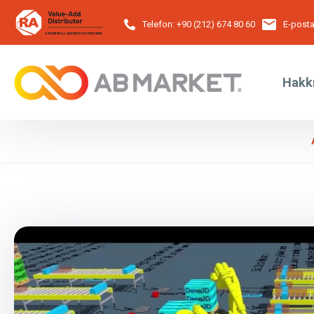
Telefon:
+90 (212) 674 80 60
E-posta
Hakk