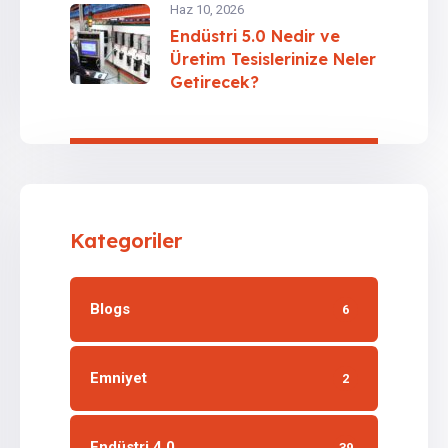
Haz 10, 2026
Endüstri 5.0 Nedir ve
Üretim Tesislerinize Neler
Getirecek?
Kategoriler
Blogs
6
Emniyet
2
Endüstri 4.0
39