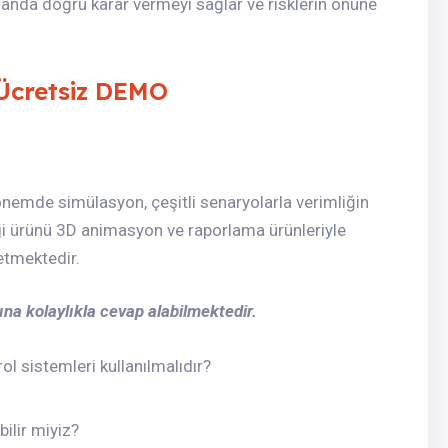
nda doğru karar vermeyi sağlar ve risklerin önüne
Ücretsiz DEMO
önemde simülasyon, çeşitli senaryolarla verimliğin
ji ürünü 3D animasyon ve raporlama ürünleriyle
 etmektedir.
ına kolaylıkla cevap alabilmektedir.
ol sistemleri kullanılmalıdır?
bilir miyiz?