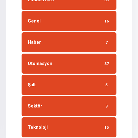
Genel
16
Haber
7
Otomasyon
37
Şalt
5
Sektör
8
Teknoloji
15