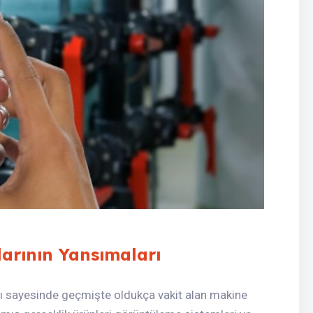
larının Yansımaları
rı sayesinde geçmişte oldukça vakit alan makine