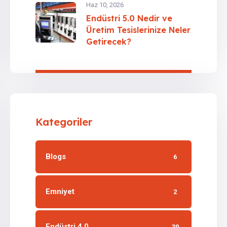
Haz 10, 2026
Endüstri 5.0 Nedir ve
Üretim Tesislerinize Neler
Getirecek?
Kategoriler
Blogs
6
Emniyet
2
Endüstri 4.0
39