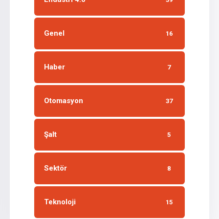
Genel
16
Haber
7
Otomasyon
37
Şalt
5
Sektör
8
Teknoloji
15