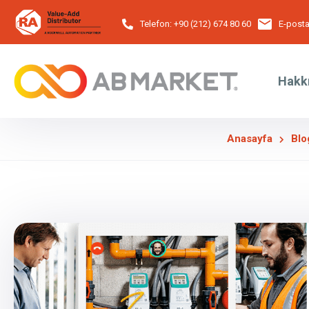
Telefon:
+90 (212) 674 80 60
E-posta
Hakk
Anasayfa
Blo