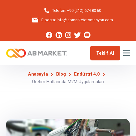
Telefon:
+90 (212) 674 80 60
E-posta:
info@abmarketotomasyon.com
Teklif Al
Anasayfa
Blog
Endüstri 4.0
Üretim Hatlarında M2M Uygulamaları