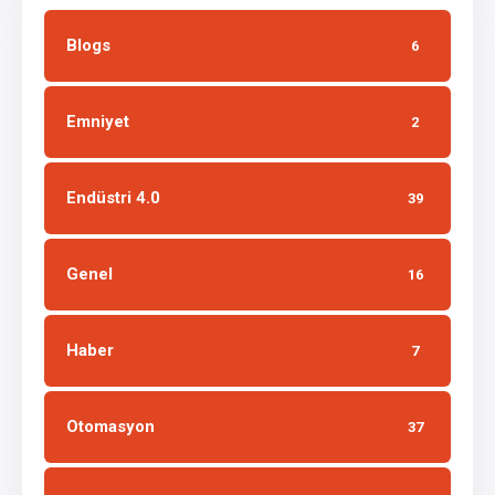
Blogs
6
Emniyet
2
Endüstri 4.0
39
Genel
16
Haber
7
Otomasyon
37