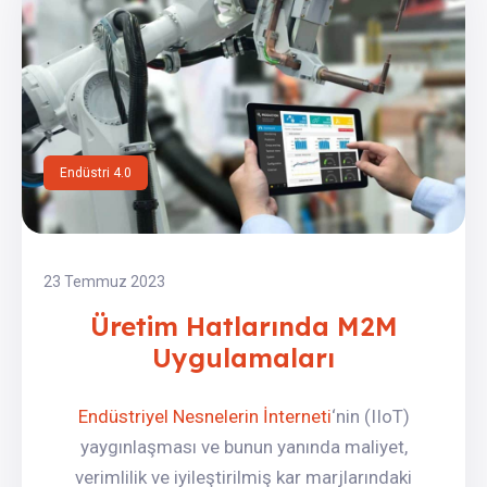
Endüstri 4.0
23 Temmuz 2023
Üretim Hatlarında M2M
Uygulamaları
Endüstriyel Nesnelerin İnterneti
‘nin (IIoT)
yaygınlaşması ve bunun yanında maliyet,
verimlilik ve iyileştirilmiş kar marjlarındaki