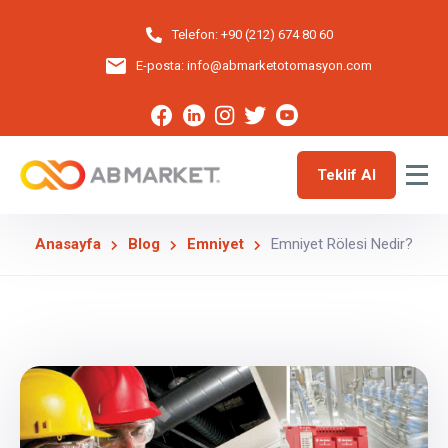
Telefon:
+90 (212) 674 80 60
E-posta:
info@abmarketotomasyon.com
Teklif Al
Anasayfa
Blog
Emniyet
Emniyet Rölesi Nedir?