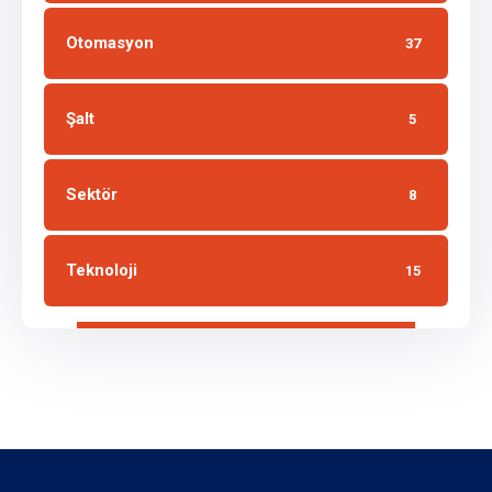
Otomasyon
37
Şalt
5
Sektör
8
Teknoloji
15