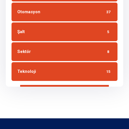
Otomasyon
37
Şalt
5
Sektör
8
Teknoloji
15