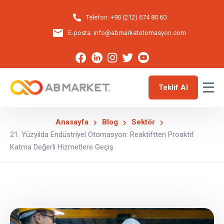
Telefon:
+90 (212) 674 80 60
E-posta:
info@abmarketotomasyon.com
Teklif Al
Anasayfa
Blog
Sektör
21. Yüzyılda Endüstriyel Otomasyon: Reaktiftten Proaktif
Katma Değerli Hizmetlere Geçiş