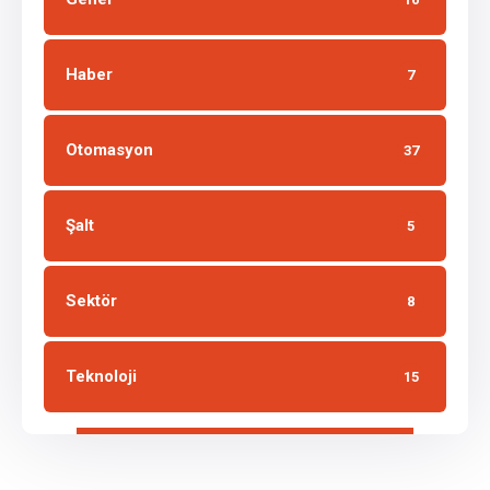
Haber
7
Otomasyon
37
Şalt
5
Sektör
8
Teknoloji
15