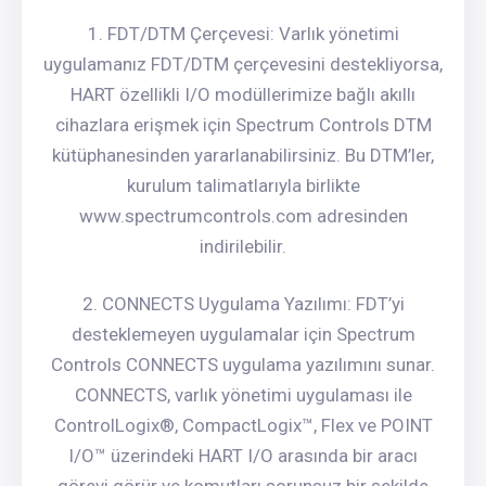
1. FDT/DTM Çerçevesi: Varlık yönetimi
uygulamanız FDT/DTM çerçevesini destekliyorsa,
HART özellikli I/O modüllerimize bağlı akıllı
cihazlara erişmek için Spectrum Controls DTM
kütüphanesinden yararlanabilirsiniz. Bu DTM’ler,
kurulum talimatlarıyla birlikte
www.spectrumcontrols.com adresinden
indirilebilir.
2. CONNECTS Uygulama Yazılımı: FDT’yi
desteklemeyen uygulamalar için Spectrum
Controls CONNECTS uygulama yazılımını sunar.
CONNECTS, varlık yönetimi uygulaması ile
ControlLogix®, CompactLogix™, Flex ve POINT
I/O™ üzerindeki HART I/O arasında bir aracı
görevi görür ve komutları sorunsuz bir şekilde