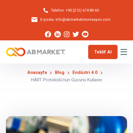
Telefon:
+90 (212) 674 80 60
E-posta:
info@abmarketotomasyon.com
Teklif Al
Anasayfa
Blog
Endüstri 4.0
HART Protokolü’nün Gücünü Kullanın