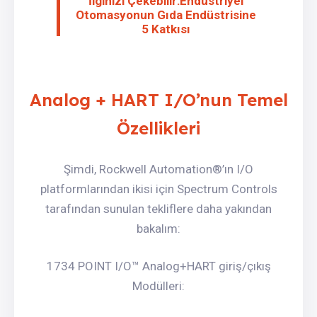
İlginizi Çekebilir:Endüstriyel
Otomasyonun Gıda Endüstrisine
5 Katkısı
Analog + HART I/O’nun Temel
Özellikleri
Şimdi, Rockwell Automation®’ın I/O
platformlarından ikisi için Spectrum Controls
tarafından sunulan tekliflere daha yakından
bakalım:
1734 POINT I/O™ Analog+HART giriş/çıkış
Modülleri: