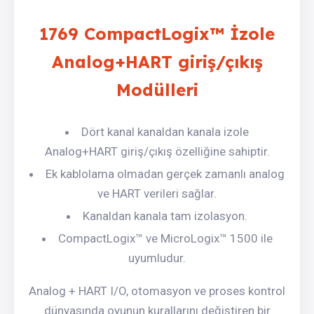
1769 CompactLogix™ İzole
Analog+HART giriş/çıkış
Modülleri
Dört kanal kanaldan kanala izole
Analog+HART giriş/çıkış özelliğine sahiptir.
Ek kablolama olmadan gerçek zamanlı analog
ve HART verileri sağlar.
Kanaldan kanala tam izolasyon.
CompactLogix™ ve MicroLogix™ 1500 ile
uyumludur.
Analog + HART I/O, otomasyon ve proses kontrol
dünyasında oyunun kurallarını değiştiren bir