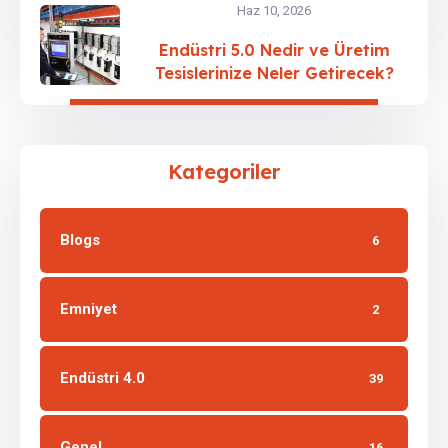
Haz 10, 2026
Endüstri 5.0 Nedir ve Üretim
Tesislerinize Neler Getirecek?
Kategoriler
Blogs
6
Emniyet
2
Endüstri 4.0
39
Genel
16