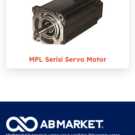
MPL Serisi Servo Motor
Herhangi bir sorunuz varsa veya yardıma ihtiyacınız varsa