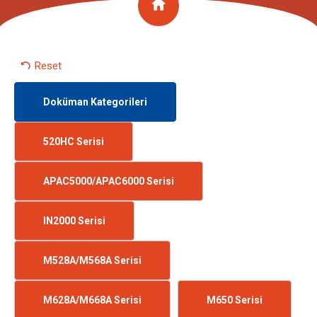
Reset
Doküman Kategorileri
520HC Serisi
APAC5000/APAC6000 Serisi
IN2000 Serisi
M528A/M568A Serisi
M628A/M668A Serisi
M650 Serisi