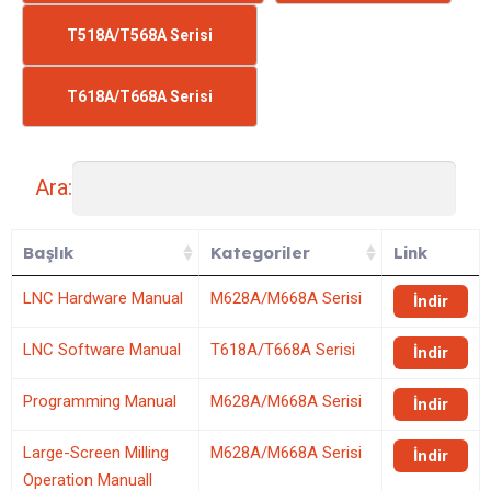
T518A/T568A Serisi
T618A/T668A Serisi
Ara:
Başlık
Kategoriler
Link
LNC Hardware Manual
M628A/M668A Serisi
İndir
LNC Software Manual
T618A/T668A Serisi
İndir
Programming Manual
M628A/M668A Serisi
İndir
Large-Screen Milling
M628A/M668A Serisi
İndir
Operation Manuall