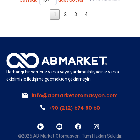
1
2
3
4
Herhangi bir sorunuz varsa veya yardıma ihtiyacınız varsa
ekibimizle iletişime geçmekten çekinmeyin.
info@abmarketotomasyon.com
+90 (212) 674 80 60
©2025 AB Market Otomasyon, Tüm Hakları Saklıdır.