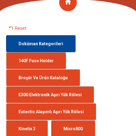
Reset
Doküman Kategorileri
140F Fuse Holder
Broşür Ve Ürün Kataloğu
E300 Elektronik Aşırı Yük Rölesi
Eutectic Alaşımlı Aşırı Yük Rölesi
Kinetix 3
Micro800