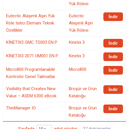
Yük Rölesi
Eutectic Alaşımlı Aşırı Yük
Eutectic
İndir
Röle Isıtıcı Elemanı Teknik
Alaşımlı Aşırı
Özellikler
Yük Rölesi
KİNETİX3 GMC TD003 EN P
Kinetix 3
İndir
KİNETİX3 2071 UM001 EN P
Kinetix 3
İndir
Micro800 Programlanabilir
Micro800
İndir
Kontrolör Genel Talimatlar
Visibility that Creates New
Broşür ve Ürün
İndir
Value – ASEM 6300 eBook
Kataloğu
ThinManager IO
Broşür ve Ürün
İndir
Kataloğu
Sayfada
adet göster
37 dokümanlar
10