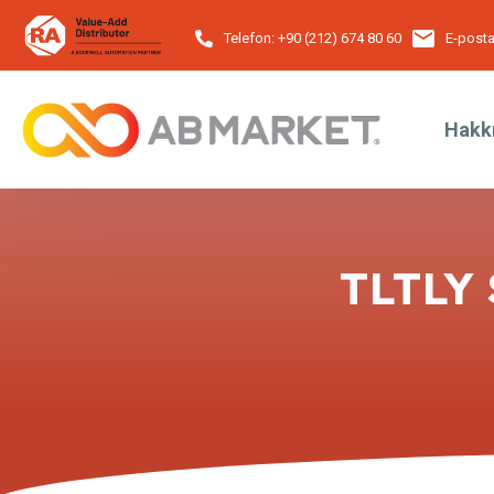
Telefon:
+90 (212) 674 80 60
E-posta
Hakk
TLTLY 