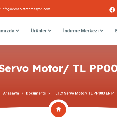
:
info@abmarketotomasyon.com
ımızda
Ürünler
İndirme Merkezi
Servo Motor/ TL PP0
Anasayfa
Documents
TLTLY Servo Motor/ TL PP003 EN P