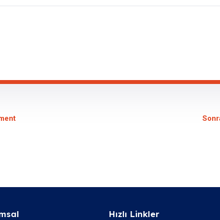
ment
Sonr
msal
Hızlı Linkler