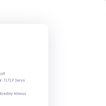
pdf
r:
TLTLY Servo
nbradley-kilavuz