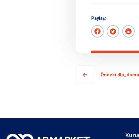
Paylaş:
Önceki dlp_docu
Kuru