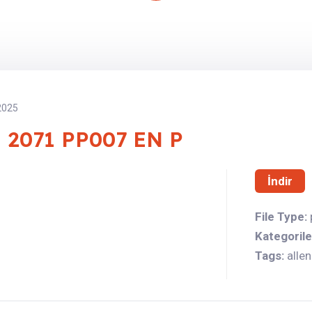
2025
 – 2071 PP007 EN P
İndir
File Type:
Kategorile
Tags:
alle