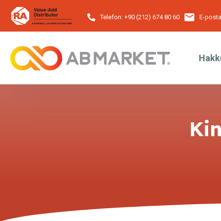
Telefon:
+90 (212) 674 80 60
E-posta
Hakk
Kin