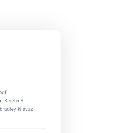
pdf
r:
Kinetix 3
nbradley-kilavuz