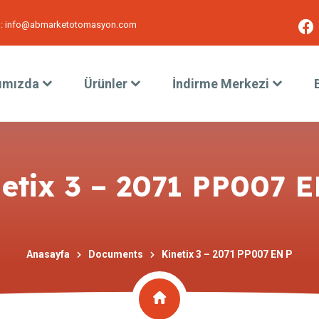
:
info@abmarketotomasyon.com
ımızda
Ürünler
İndirme Merkezi
etix 3 – 2071 PP007 
Anasayfa
Documents
Kinetix 3 – 2071 PP007 EN P