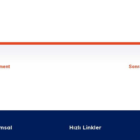
ment
Sonr
msal
Hızlı Linkler