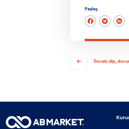
Paylaş:
Önceki dlp_docu
Kuru