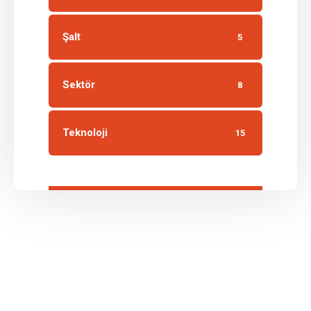
Şalt
5
Sektör
8
Teknoloji
15