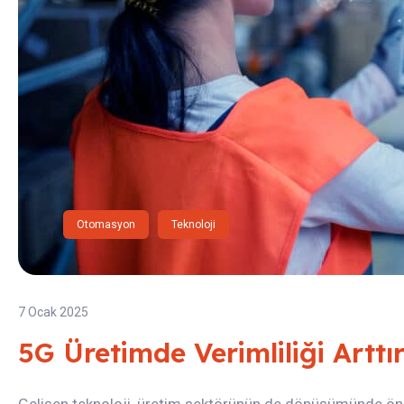
Otomasyon
Teknoloji
7 Ocak 2025
5G Üretimde Verimliliği Arttır
Gelişen teknoloji, üretim sektörünün de dönüşümünde öneml