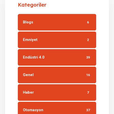
Kategoriler
Blogs
6
Emniyet
2
Endüstri 4.0
39
Genel
16
Haber
7
Otomasyon
37