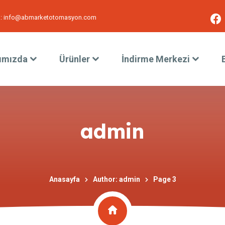
:
info@abmarketotomasyon.com
ımızda
Ürünler
İndirme Merkezi
admin
Anasayfa
Author: admin
Page 3