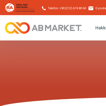
Telefon:
+90 (212) 674 80 60
E-posta
Hakk